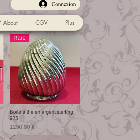
Connexion
/ About
CGV
Plus
Rare
Visualização rápida
Boîte à thé en argent sterling
925
Preço
1290,00 €