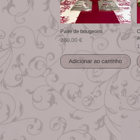
Visualização rápida
Paire de bougeoirs
C
a
Preço
280,00 €
P
1
Adicionar ao carrinho