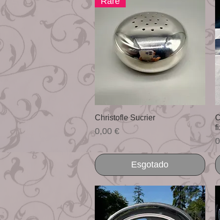
Rare
Visualização rápida
Christofle Sucrier
C
f
Preço
0,00 €
P
0
Esgotado