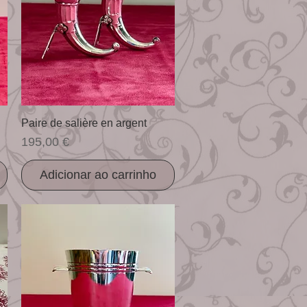
Visualização rápida
Paire de salière en argent
Preço
195,00 €
Adicionar ao carrinho