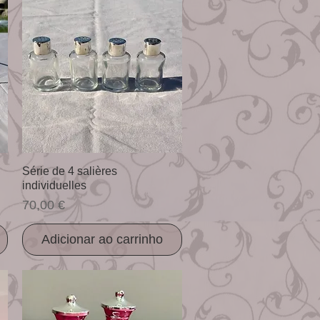
Visualização rápida
Série de 4 salières
individuelles
Preço
70,00 €
Adicionar ao carrinho