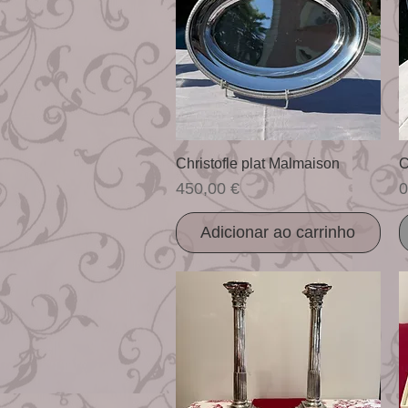
Visualização rápida
Christofle plat Malmaison
C
Preço
P
450,00 €
0
Adicionar ao carrinho