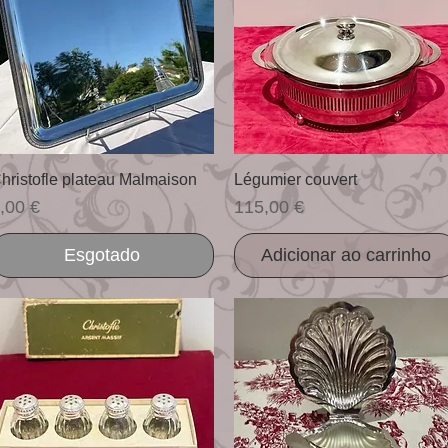
Visualização rápida
Visualização rápida
hristofle plateau Malmaison
Légumier couvert
reço
Preço
,00 €
115,00 €
Esgotado
Adicionar ao carrinho