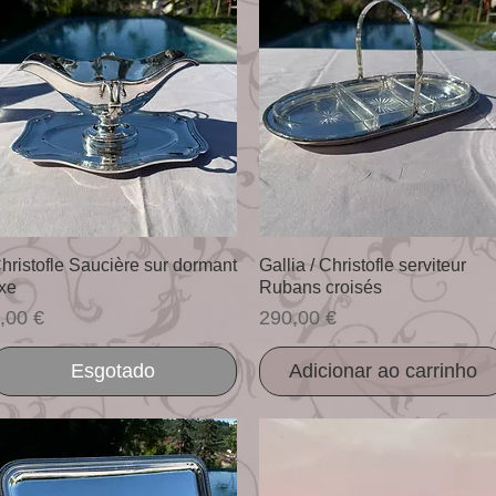
Visualização rápida
Visualização rápida
hristofle Saucière sur dormant
Gallia / Christofle serviteur
ixe
Rubans croisés
reço
Preço
,00 €
290,00 €
Esgotado
Adicionar ao carrinho