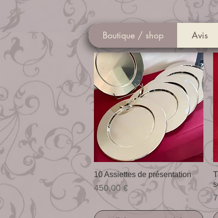
Boutique / shop
Avis
Visualização rápida
10 Assiettes de présentation
T
s
Preço
450,00 €
P
7