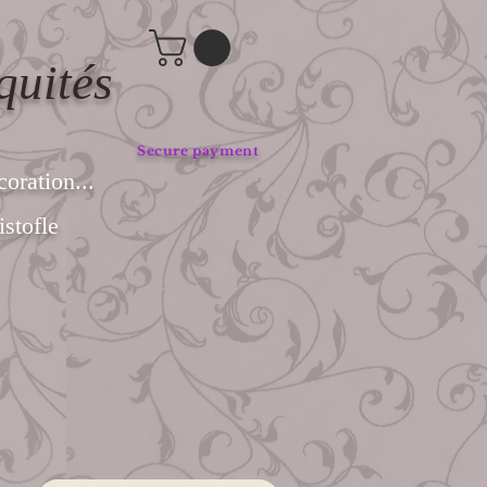
quités
Secure payment
coration...
stofle