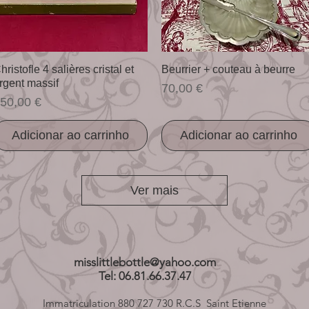
Visualização rápida
Visualização rápida
hristofle 4 salières cristal et
Beurrier + couteau à beurre
rgent massif
Preço
70,00 €
reço
50,00 €
Adicionar ao carrinho
Adicionar ao carrinho
Ver mais
misslittlebottle@yahoo.com
Tel: 06.81.66.37.47
Immatriculation 880 727 730 R.C.S Saint Etienne