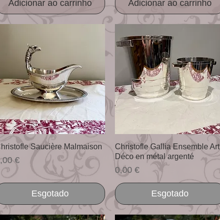
Adicionar ao carrinho
Adicionar ao carrinho
Visualização rápida
Visualização rápida
hristofle Saucière Malmaison
Christofle Gallia Ensemble Art
Déco en métal argenté
reço
,00 €
Preço
0,00 €
Esgotado
Esgotado