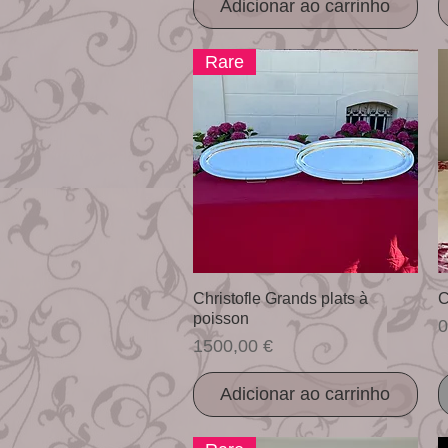
Adicionar ao carrinho
Rare
Visualização rápida
Christofle Grands plats à
C
poisson
P
0
Preço
1500,00 €
Adicionar ao carrinho