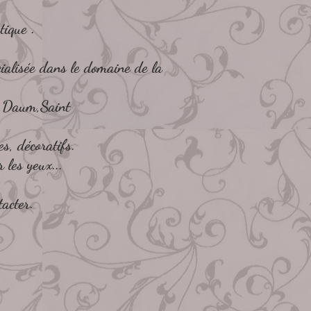
tique .
cialisée dans le domaine de la
t,Daum,Saint
s, décoratifs.
r les yeux...
tacter.