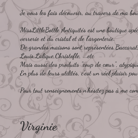
Je vous les fais découvrir, au travers de ma bou
MissLittleBottle Antiquités est une boutique spé
verrerie et du cristal et de l'argenterie.
De grandes maisons sont représentées,Baccara
Louis,Lalique,Christofle, ...etc
Mais aussi des produits "coup de cœur", atypique
En plus de leurs utilités, c'est un réel plaisir pou
Pour tout renseignements n'hésitez pas à me con
Virginie