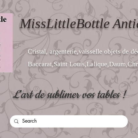
MissLittleBottle Anti
Cristal, argenterie,vaisselle objets de dé
Baccarat,Saint Louis,Lalique,Daum,Chri
L'art de sublimer vos tables !