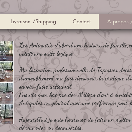
Livraison /Shipping
Contact
A propos 
Les Antiquités d'abord une histoire de famille,en
c'était une suite logique....
Ma formation professionnelle de Tapissier décor
d'ameublement ma fais découvrir la pratique d'u
savoir-faire artisanal.
Ensuite mon bac pro des Métiers d'art à enrichi
Antiquités en général avec une préférence pour le
Aujourd'hui je suis heureuse de faire un métie
découvertes en découvertes.