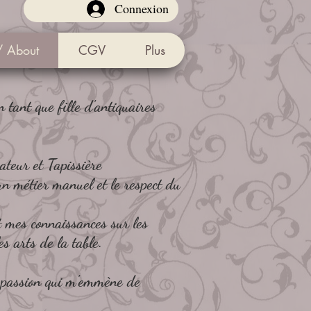
Connexion
/ About
CGV
Plus
 tant que fille d'antiquaires
ateur et Tapissière
n métier manuel et le respect du
t mes connaissances sur les
s arts de la table.
r passion qui m'emmène de