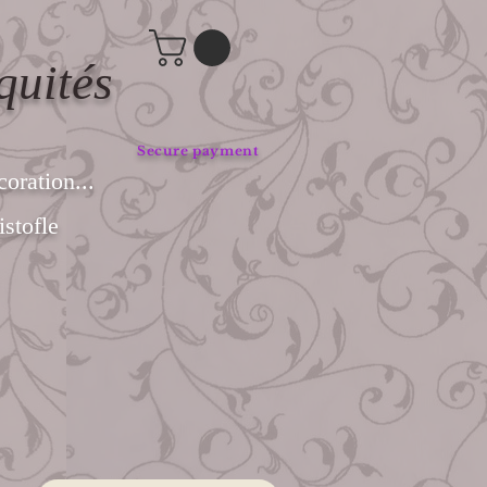
quités
Secure payment
coration...
stofle