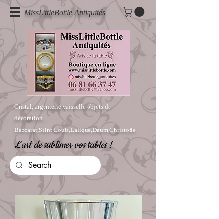
MissLittleBottle Antiquités
Cristal, argenterie,vaisselle objets de
décoration...
Baccarat,Saint Louis,Lalique,Daum,Christofle
L'art de sublimer vos tables !