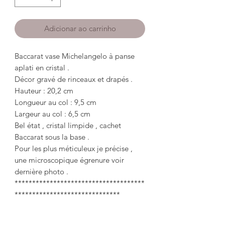
Adicionar ao carrinho
Baccarat vase Michelangelo à panse
aplati en cristal .
Décor gravé de rinceaux et drapés .
Hauteur : 20,2 cm
Longueur au col : 9,5 cm
Largeur au col : 6,5 cm
Bel état , cristal limpide , cachet
Baccarat sous la base .
Pour les plus méticuleux je précise ,
une microscopique égrenure voir
dernière photo .
*************************************
******************************
Baccarat Michelangelo vase with
flattened crystal belly.