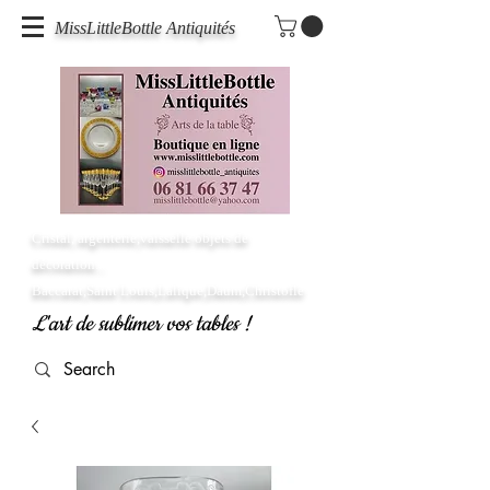
MissLittleBottle Antiquités
Cristal, argenterie,vaisselle objets de
décoration...
Baccarat,Saint Louis,Lalique,Daum,Christofle
L'art de sublimer vos tables !