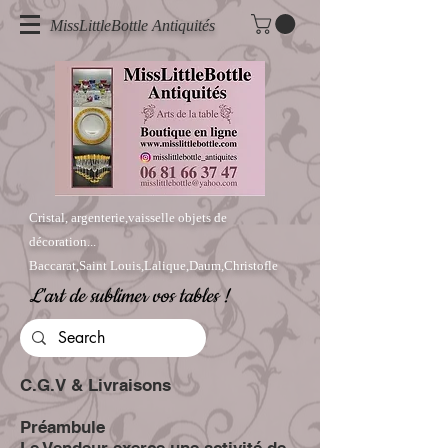
MissLittleBottle Antiquités
Cristal, argenterie,vaisselle objets de
décoration...
Baccarat,Saint Louis,Lalique,Daum,Christofle
L'art de sublimer vos tables !
C.G.V & Livraisons
Préambule
Le Vendeur exerce une activité de