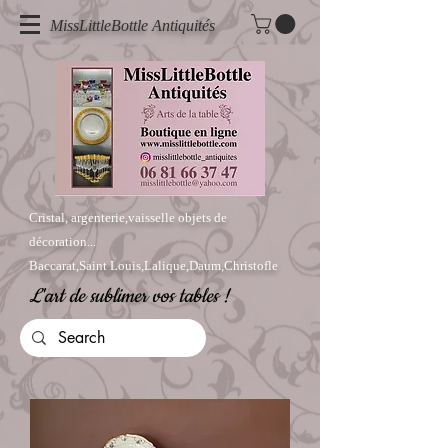
MissLittleBottle Antiquités
Cristal, argenterie,vaisselle objets de
décoration...
Baccarat,Saint Louis,Lalique,Daum,Christofle
L'art de sublimer vos tables !