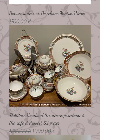
Service à dessert Porcelaine Minton 19eme
Preço
1700,00 €
Théodore Haviland Service en porcelaine à
thé, café et dessert 82 pièces
Preço normal
Preço promocional
1380,00 €
1000,00 €