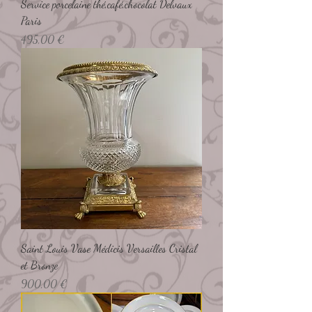
Service porcelaine thé,café,chocolat Delvaux
Paris
Preço
495,00 €
Saint Louis Vase Médicis Versailles Cristal
et Bronze
Preço
900,00 €