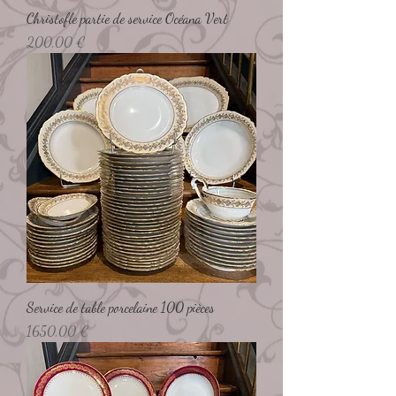
Christofle partie de service Océana Vert
Preço
200,00 €
Service de table porcelaine 100 pièces
Preço
1650,00 €