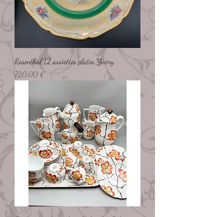
Rosenthal 12 assiettes plates Yvory
Preço
720,00 €