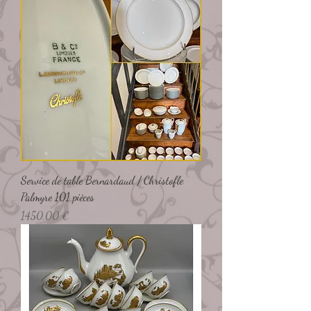
Service de table Bernardaud / Christofle
Palmyre 101 pièces
Preço
1450,00 €