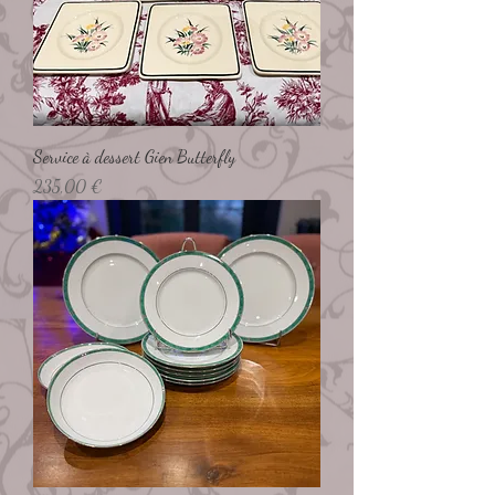
Service à dessert Gien Butterfly
Preço
235,00 €