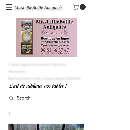
MissLittleBottle Antiquités
Cristal, argenterie,vaisselle objets de
décoration...
Baccarat,Saint Louis,Lalique,Daum,Christofle
L'art de sublimer vos tables !