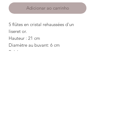
Adicionar ao carrinho
5 flûtes en cristal rehaussées d'un
liseret or.
Hauteur : 21 cm
Diamètre au buvant: 6 cm
Bel état.
*********************
5 crystal flutes enhanced with a gold
edging.
Height: 21cm
Drinking diameter: 6 cm
Good condition.
misslittlebottle@yahoo.com
Tel:
06.81.66.37.47