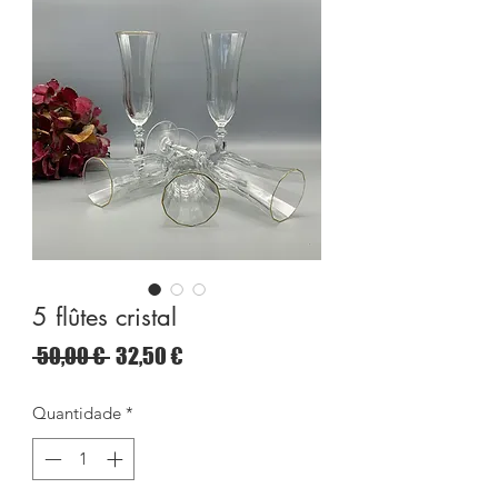
5 flûtes cristal
Preço
Preço
 50,00 € 
32,50 €
normal
promocional
Quantidade
*