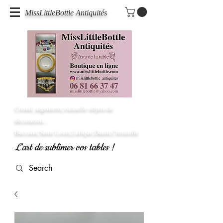
MissLittleBottle Antiquités
Cristal, argenterie,vaisselle objets de
décoration...
Baccarat,Saint Louis,Lalique,Daum,Christofle
L'art de sublimer vos tables !