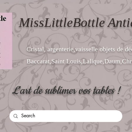
MissLittleBottle Anti
Cristal, argenterie,vaisselle objets de dé
Baccarat,Saint Louis,Lalique,Daum,Chri
L'art de sublimer vos tables !