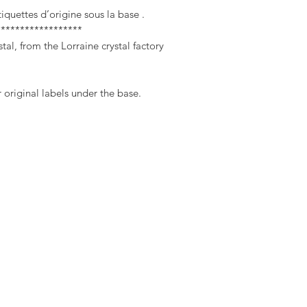
tiquettes d’origine sous la base .
******************
stal, from the Lorraine crystal factory
 original labels under the base.