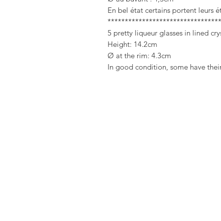
En bel état certains portent leurs é
********************************
5 pretty liqueur glasses in lined cry
Height: 14.2cm
Ø at the rim: 4.3cm
In good condition, some have their