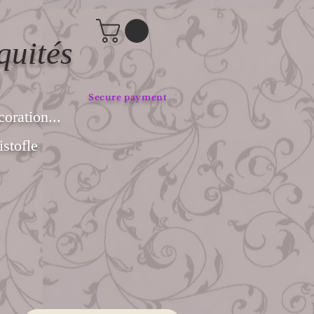
quités
Secure payment
coration...
stofle