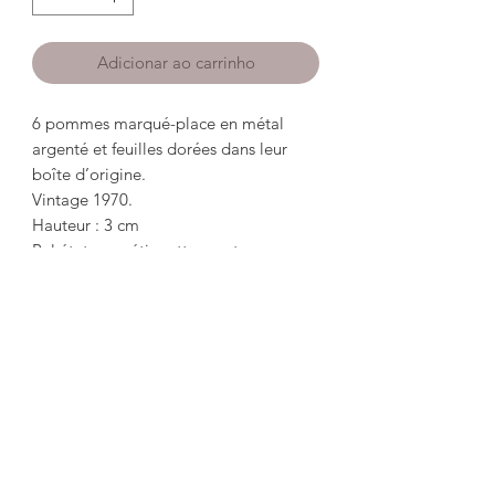
Adicionar ao carrinho
6 pommes marqué-place en métal
argenté et feuilles dorées dans leur
boîte d’origine.
Vintage 1970.
Hauteur : 3 cm
Bel état avec étiquettes porte-noms.
*************************************
*********
6 apples marked-place in silver metal
and golden leaves in their original box.
Vintage 1970.
Height: 3cm
Good condition with nametags.