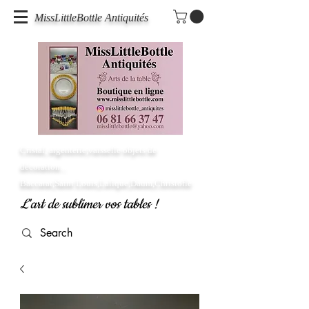
MissLittleBottle Antiquités
Cristal, argenterie,vaisselle objets de
décoration...
Baccarat,Saint Louis,Lalique,Daum,Christofle
L'art de sublimer vos tables !