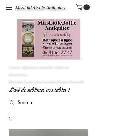
MissLittleBottle Antiquités
Cristal, argenterie,vaisselle objets de
décoration...
Baccarat,Saint Louis,Lalique,Daum,Christofle
L'art de sublimer vos tables !