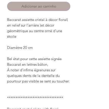
Adicionar ao carrinho
Baccarat assiette cristal à décor floral( 
en relief sur l’arrière )et décor 
géométrique au centre orné d’une 
étoile

Diamètre 20 cm

Bel état pour cette assiette signée 
Baccarat en lettres bâton, 

À noter d’infime égrenures sur 
quelques dents de la dentelle du 
pourtour pas visible se sent au toucher.

*********************************
