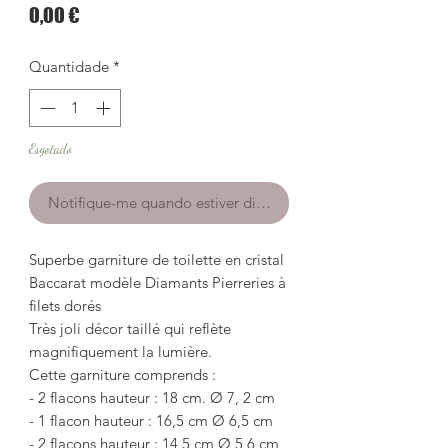
Preço
0,00 €
Quantidade
*
Esgotado
Notifique-me quando estiver disponível
Superbe garniture de toilette en cristal
Baccarat modèle Diamants Pierreries à
filets dorés
Très joli décor taillé qui reflète
magnifiquement la lumière.
Cette garniture comprends :
- 2 flacons hauteur : 18 cm. Ø 7, 2 cm
- 1 flacon hauteur : 16,5 cm Ø 6,5 cm
- 2 flacons hauteur : 14,5 cm Ø 5,6 cm