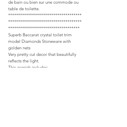
de bain ou bien sur une commode ou
table de toilette.
*************************************
*************************************
************************************
Superb Baccarat crystal toilet trim
model Diamonds Stoneware with
golden nets
Very pretty cut decor that beautifully
reflects the light.
This garnish includes:
- 2 bottles height: 18 cm. Ø 7.2 cm
- 1 bottle height: 16.5 cm Ø 6.5 cm
- 2 bottles height: 14.5 cm Ø 5.6 cm
- 1 bottle height: 12.5 cm Ø 4.5 cm
(stuck cap)
- 1 spray height 14 cm Ø: 5.7 cm.
(missing pear)
- 1 brush pot 25 cm x 9 cm without
golden net