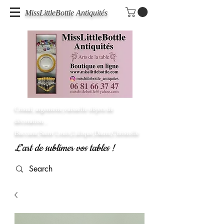
MissLittleBottle Antiquités
Cristal, argenterie,vaisselle objets de
décoration...
Baccarat,Saint Louis,Lalique,Daum,Christofle
L'art de sublimer vos tables !