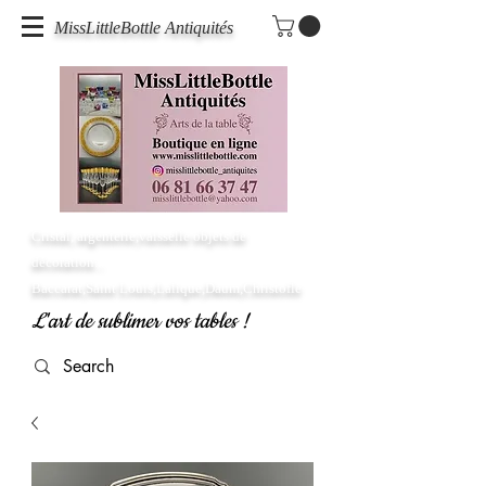
MissLittleBottle Antiquités
Cristal, argenterie,vaisselle objets de
décoration...
Baccarat,Saint Louis,Lalique,Daum,Christofle
L'art de sublimer vos tables !