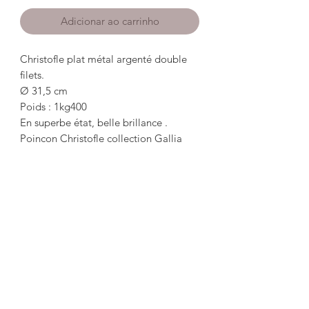
Adicionar ao carrinho
Christofle plat métal argenté double
filets.
Ø 31,5 cm
Poids : 1kg400
En superbe état, belle brillance .
Poinçon Christofle collection Gallia
*************************************
**************************
Christofle flat silver metal double nets.
Ø 31,5 cm
Weight: 1kg400
In superb condition, beautiful shine.
Christofle punch Gallia collection