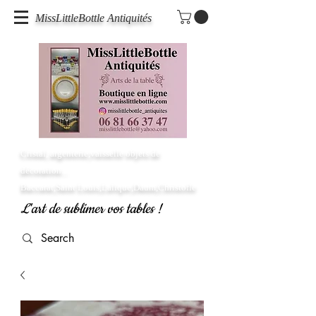
MissLittleBottle Antiquités
Cristal, argenterie,vaisselle objets de
décoration...
Baccarat,Saint Louis,Lalique,Daum,Christofle
L'art de sublimer vos tables !