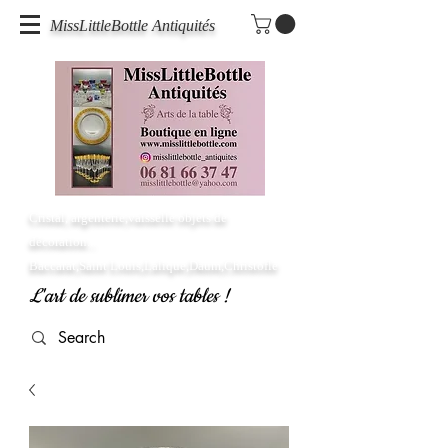
MissLittleBottle Antiquités
Cristal, argenterie,vaisselle objets de
décoration...
Baccarat,Saint Louis,Lalique,Daum,Christofle
L'art de sublimer vos tables !