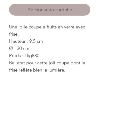
Adicionar ao carrinho
Une jolie coupe à fruits en verre avec
frise.
Hauteur : 9,5 cm
Ø : 30 cm
Poids : 1kg880
Bel état pour cette joli coupe dont la
frise reflète bien la lumière.
*************************************
********************************
A pretty glass fruit bowl with frieze.
Height: 9.5cm
diameter: 30cm
Weight: 1kg880
Beautiful condition for this pretty cup
whose frieze reflects the light well.