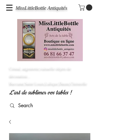
MissLittleBottle Antiquités
Cristal, argenterie,vaisselle objets de
décoration...
Baccarat,Saint Louis,Lalique,Daum,Christofle
L'art de sublimer vos tables !