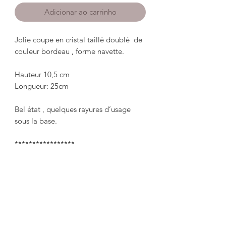
Adicionar ao carrinho
Jolie coupe en cristal taillé doublé  de 
couleur bordeau , forme navette.

Hauteur 10,5 cm

Longueur: 25cm

Bel état , quelques rayures d’usage 
sous la base.

*****************

Pretty cut crystal cup lined in burgundy 
color, shuttle shape.

 Height 10.5 cm

 Length: 25cm
