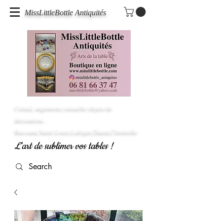
MissLittleBottle Antiquités
Cristal, argenterie,vaisselle objets de
décoration...
Baccarat,Saint Louis,Lalique,Daum,Christofle
L'art de sublimer vos tables !