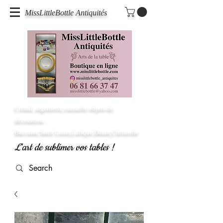
MissLittleBottle Antiquités
Cristal, argenterie,vaisselle objets de
décoration...
Baccarat,Saint Louis,Lalique,Daum,Christofle
L'art de sublimer vos tables !