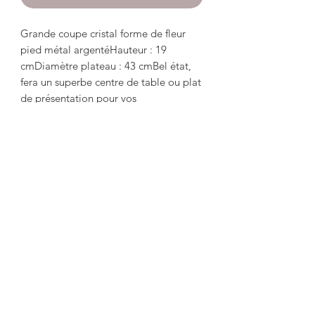
Grande coupe cristal forme de fleur 
pied métal argentéHauteur : 19 
cmDiamètre plateau : 43 cmBel état, 
fera un superbe centre de table ou plat 
de présentation pour vos 
gâteaux.*****************************
******Large crystal cup, flower shape, 
silver metal foot Height: 19cm Tray 
diameter: 43 cm Good condition, will 
make a superb centerpiece or 
presentation dish for your cakes.
misslittlebottle@yahoo.com
Tel:
06.81.66.37.47
Immatriculation
880 727 730
R.C.S Saint Etienne