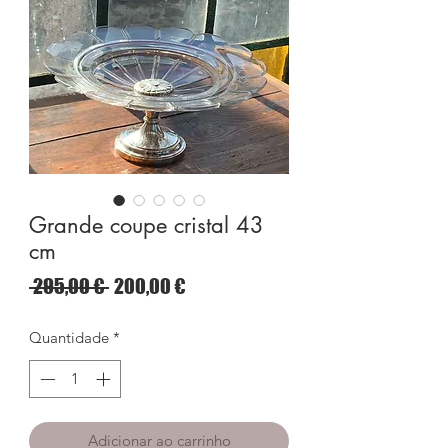
Grande coupe cristal 43
cm
Preço
Preço
 295,00 € 
200,00 €
normal
promocional
Quantidade
*
Adicionar ao carrinho