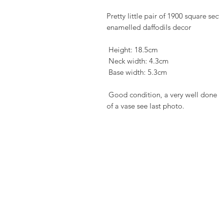
Pretty little pair of 1900 square sec
enamelled daffodils decor

 Height: 18.5cm

 Neck width: 4.3cm

 Base width: 5.3cm

 Good condition, a very well done decor, I specify a micro chip on the neck 
of a vase see last photo.