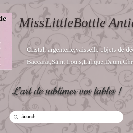
MissLittleBottle Anti
Cristal, argenterie,vaisselle objets de dé
Baccarat,Saint Louis,Lalique,Daum,Chri
L'art de sublimer vos tables !