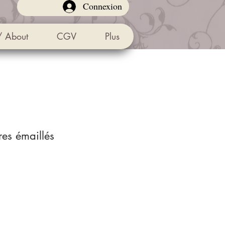
Connexion
/ About
CGV
Plus
ores émaillés