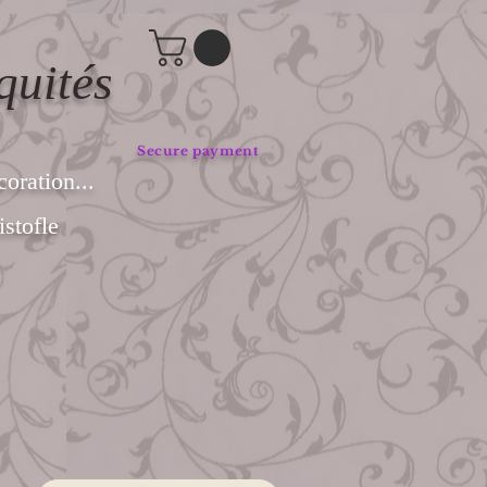
quités
Secure payment
coration...
stofle