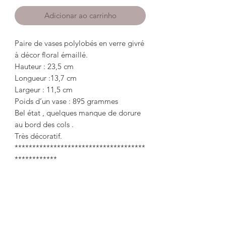
Adicionar ao carrinho
Paire de vases polylobés en verre givré
à décor floral émaillé.
Hauteur : 23,5 cm
Longueur :13,7 cm
Largeur : 11,5 cm
Poids d’un vase : 895 grammes
Bel état , quelques manque de dorure
au bord des cols .
Très décoratif.
*************************************
************
Pair of polylobed vases in frosted glass
with enameled floral decoration.
Height: 23.5cm
Length: 13.7cm
Width: 11.5cm