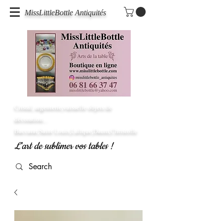
MissLittleBottle Antiquités
Cristal, argenterie,vaisselle objets de
décoration...
Baccarat,Saint Louis,Lalique,Daum,Christofle
L'art de sublimer vos tables !