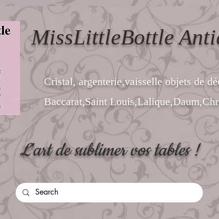
MissLittleBottle Anti
Cristal, argenterie,vaisselle objets de dé
Baccarat,Saint Louis,Lalique,Daum,Chri
L'art de sublimer vos tables !