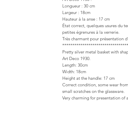
Longueur : 30 cm
Largeur : 18cm
Hauteur à la anse : 17 cm
État correct, quelques usures du t
petites égrenures à la verrerie.
Très charmant pour présentation d’a
********************************
Pretty silver metal basket with sh
Art Deco 1930.
Length: 30cm
Width: 18cm
Height at the handle: 17 cm
Correct condition, some wear from 
small scratches on the glassware.
Very charming for presentation of ap