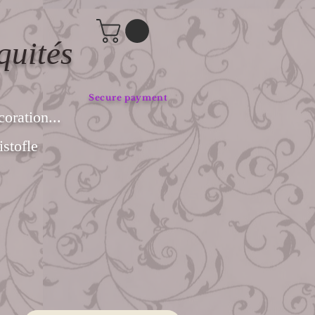
quités
Secure payment
coration...
stofle