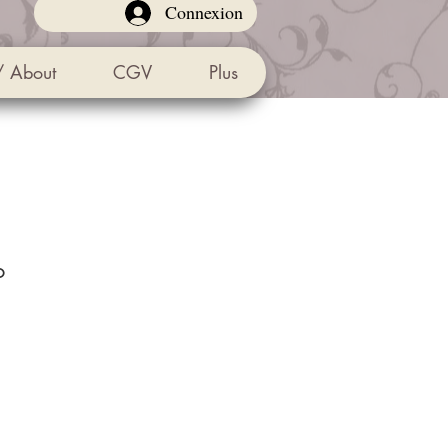
Connexion
/ About
CGV
Plus
o