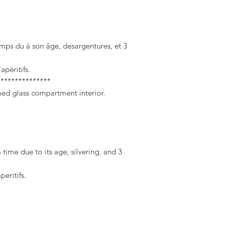
emps du à son âge, desargentures, et 3
péritifs.
***************
aped glass compartment interior.
time due to its age, silvering, and 3
eritifs.