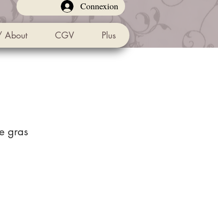
Connexion
/ About
CGV
Plus
ie gras
Preço
promocional