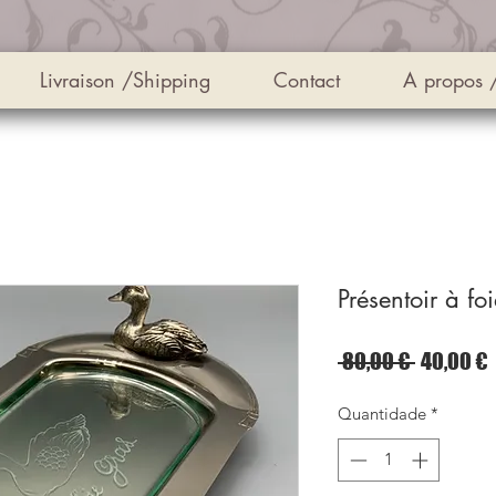
Livraison /Shipping
Contact
A propos 
Présentoir à fo
Preço
 80,00 € 
40,00 €
normal
Quantidade
*