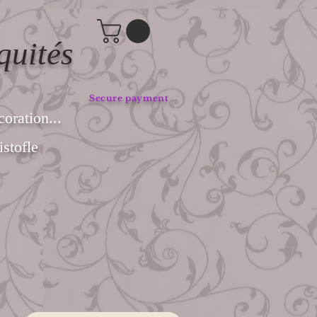
quités
Secure payment
coration...
stofle