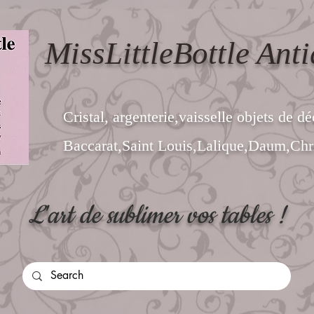
MissLittleBottle Anti
Cristal, argenterie,vaisselle objets de dé
Baccarat,Saint Louis,Lalique,Daum,Chri
L'art de sublimer vos tables !