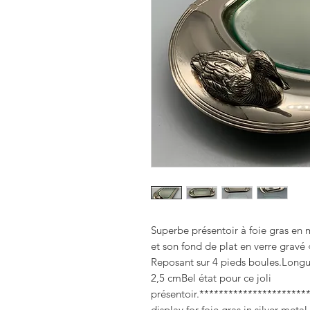
Superbe présentoir à foie gras en m
et son fond de plat en verre gravé 
Reposant sur 4 pieds boules.Longue
2,5 cmBel état pour ce joli 
présentoir.**********************
display for foie gras in silver metal