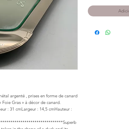
Adici
étal argenté , prises en forme de canard 
« Foie Gras » à décor de canard. 
ur : 31 cmLargeur : 14,5 cmHauteur : 
********************************Superb 
, taken in the shape of a duck and its 