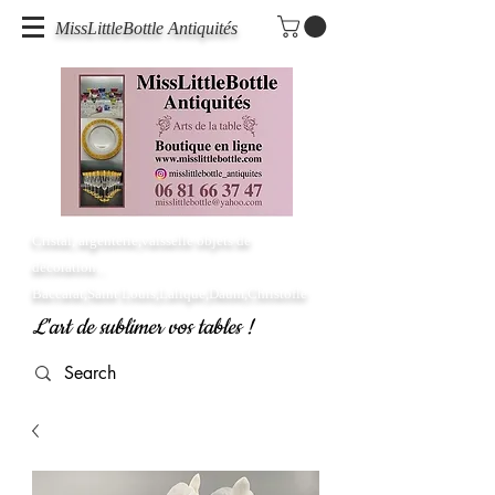
MissLittleBottle Antiquités
Cristal, argenterie,vaisselle objets de
décoration...
Baccarat,Saint Louis,Lalique,Daum,Christofle
L'art de sublimer vos tables !