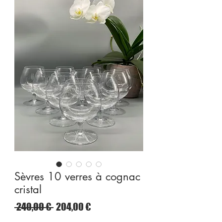
Sèvres 10 verres à cognac
cristal
Preço
Preço
 240,00 € 
204,00 €
normal
promocional