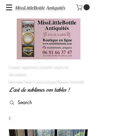
MissLittleBottle Antiquités
Cristal, argenterie,vaisselle objets de
décoration...
Baccarat,Saint Louis,Lalique,Daum,Christofle
L'art de sublimer vos tables !