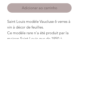
Adicionar ao carrinho
Saint Louis modèle Vaucluse 6 verres à 
vin à décor de feuilles. 

Ce modèle rare n'a été produit par la 
maison Saint Louis que de 1950 à 
1960.

hauteur 9,6cm

diamètre au buvant 7,6 cm

cristal limpide, petites rayures d'usage. 

Estampillés Saint Louis sous leurs 
bases plus ou moins visible. 
misslittlebottle@yahoo.com
Tel:
06.81.66.37.47
Immatriculation
880 727 730
R.C.S Saint Etienne