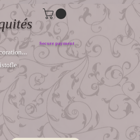
quités
Secure payment
coration...
stofle