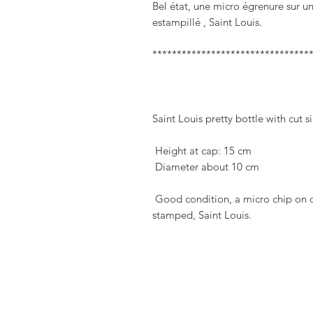
Bel état, une micro égrenure sur un
estampillé , Saint Louis.

*********************************
Saint Louis pretty bottle with cut si
 Height at cap: 15 cm

 Diameter about 10 cm

 Good condition, a micro chip on one edge but tiny, original stopper 
stamped, Saint Louis.