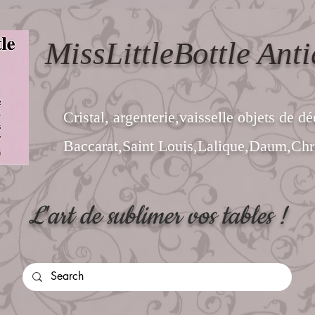
MissLittleBottle Anti
Cristal, argenterie,vaisselle objets de dé
Baccarat,Saint Louis,Lalique,Daum,Chri
L'art de sublimer vos tables !