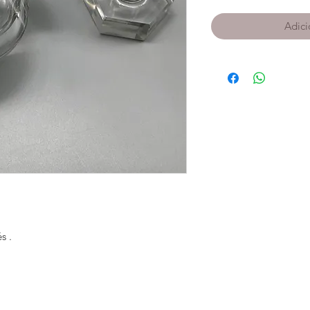
Adici
 .
