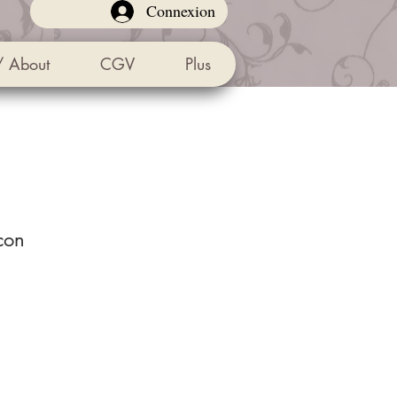
Connexion
/ About
CGV
Plus
con