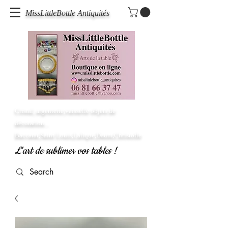
MissLittleBottle Antiquités
Cristal, argenterie,vaisselle objets de
décoration...
Baccarat,Saint Louis,Lalique,Daum,Christofle
L'art de sublimer vos tables !