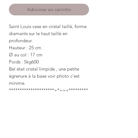
Adicionar ao carrinho
Saint Louis vase en cristal taillé, forme
diamants sur le haut taillé en
profondeur.
Hauteur : 25 cm
Ø au col : 17 cm
Poids : 5kg600
Bel état cristal limpide , une petite
égrenure à la base voir photo c’est
minime.
*********************+*+++*********
**************
Saint Louis vase in cut crystal, diamond
shape on the top cut in depth.
Height: 25cm
Ø at the collar: 17 cm
Weight: 5kg600