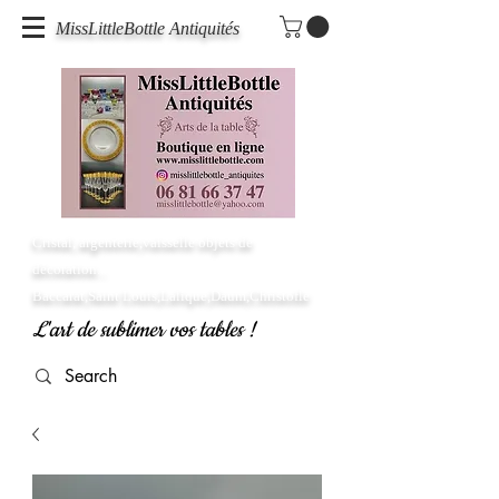
MissLittleBottle Antiquités
Cristal, argenterie,vaisselle objets de
décoration...
Baccarat,Saint Louis,Lalique,Daum,Christofle
L'art de sublimer vos tables !