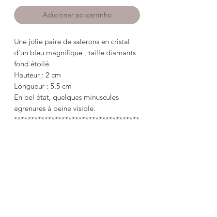
Adicionar ao carrinho
Une jolie paire de salerons en cristal
d’un bleu magnifique , taille diamants
fond étoilé.
Hauteur : 2 cm
Longueur : 5,5 cm
En bel état, quelques minuscules
egrenures à peine visible.
*************************************
**
A pretty pair of magnificent blue
crystal salt cellars, diamond cut with a
starry background.
Height: 2cm
Length: 5.5cm
In good condition, some tiny scratches
barely visible.