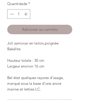
Quantidade
*
Adicionar ao carrinho
Joli samovar en laiton,poignée 
Bakélite 

Hauteur totale : 30 cm

Largeur environ 16 cm

Bel état quelques rayures d’usage, 
marqué sous la base d’une ancre 
marine et lettres LC.

*************************************
***********
