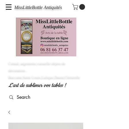
MissLittleBottle Antiquités
Cristal, argenterie,vaisselle objets de
décoration...
Baccarat,Saint Louis,Lalique,Daum,Christofle
L'art de sublimer vos tables !