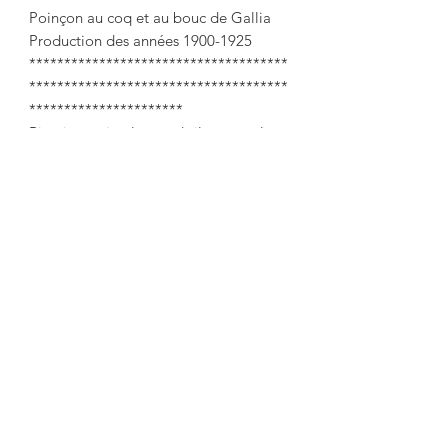
Poinçon au coq et au bouc de Gallia
Production des années 1900-1925
*************************************
*************************************
**********************
Biscuit tuet in glass and silver metal.
A Gallia punched mount (Christofle)
A pretty decor of laurel garlands and
leaves pushed back on the lid
Articulated sling with foliage
decoration and ribbons
Height at the socket: 15 cm
Ø of the sew 15 cm
Very nice condition of the silvering the
glass is intact and clear micro scratches
under the base.
This tubet has beautiful dimensions.
Rooster and Gallia goat punch
Production of the years 1900-1925