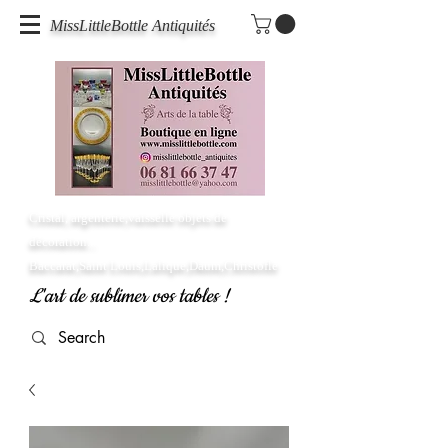
MissLittleBottle Antiquités
Cristal, argenterie,vaisselle objets de
décoration...
Baccarat,Saint Louis,Lalique,Daum,Christofle
L'art de sublimer vos tables !