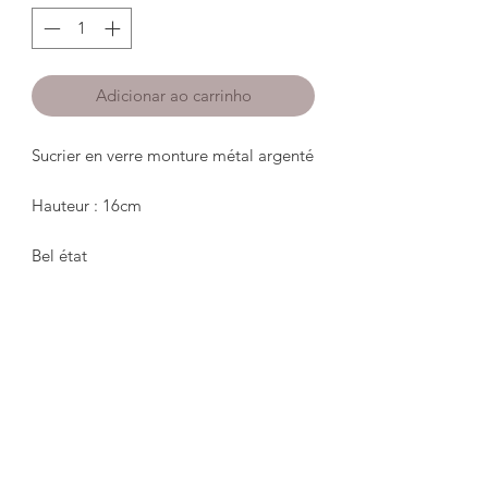
Adicionar ao carrinho
Sucrier en verre monture métal argenté 

Hauteur : 16cm

Bel état 

******************

Glass sugar bowl with silver metal 
frame

 Height: 16cm

 Good condition