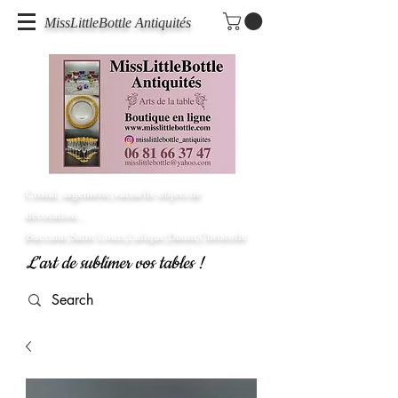
MissLittleBottle Antiquités
Cristal, argenterie,vaisselle objets de
décoration...
Baccarat,Saint Louis,Lalique,Daum,Christofle
L'art de sublimer vos tables !