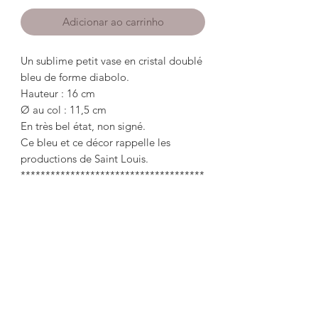
Adicionar ao carrinho
Un sublime petit vase en cristal doublé
bleu de forme diabolo.
Hauteur : 16 cm
Ø au col : 11,5 cm
En très bel état, non signé.
Ce bleu et ce décor rappelle les
productions de Saint Louis.
*************************************
*********
A sublime little blue lined crystal vase
in the shape of a diabolo.
Height: 16cm
Ø at the collar: 11.5 cm
In very good condition, unsigned.
This blue and this decor recalls the
productions of Saint Louis.