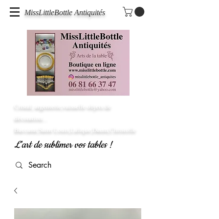
MissLittleBottle Antiquités
Cristal, argenterie,vaisselle objets de
décoration...
Baccarat,Saint Louis,Lalique,Daum,Christofle
L'art de sublimer vos tables !