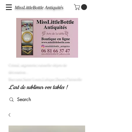
MissLittleBottle Antiquités
Cristal, argenterie,vaisselle objets de
décoration...
Baccarat,Saint Louis,Lalique,Daum,Christofle
L'art de sublimer vos tables !