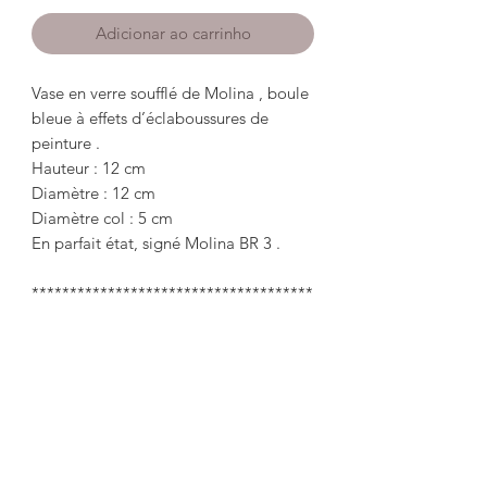
Adicionar ao carrinho
Vase en verre soufflé de Molina , boule
bleue à effets d’éclaboussures de
peinture .
Hauteur : 12 cm
Diamètre : 12 cm
Diamètre col : 5 cm
En parfait état, signé Molina BR 3 .
*************************************
*********
Molina blown glass vase, blue ball with
paint splash effects.
Height: 12cm
Diameter: 12cm
Collar diameter: 5 cm
In perfect condition, signed Molina BR